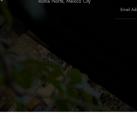
Roma Norte, Mexico City
NS
LUDOTECA
TIENDA
CONTACT