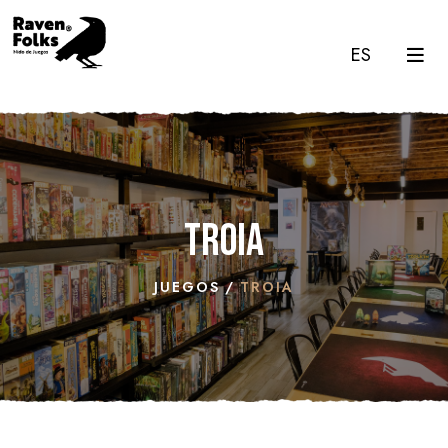
ES
Troia
JUEGOS
TROIA