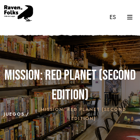
ES
Mission: Red Planet (Second
Edition)
MISSION: RED PLANET (SECOND
JUEGOS
EDITION)